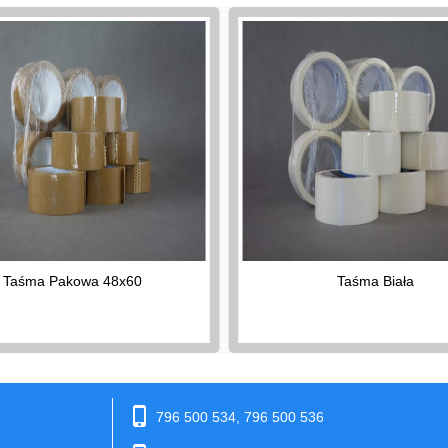
Taśma Pakowa 48x60
Taśma Biała
phone_iphone
796 500 534, 796 500 536