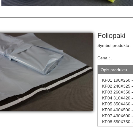
Foliopaki
Symbol produktu :
Cena :
.
Opis produktu
KF01 190X250 - 
KF02 240X325 - 
KF03 260X350 - 
KF04 310X420 - 
KF05 350X460 - 
KF06 400X500 - 
KF07 430X600 - 
KF08 550X750 - 