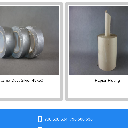
Taśma Duct Silver 48x50
Papier Fluting
phone_iphone
796 500 534, 796 500 536