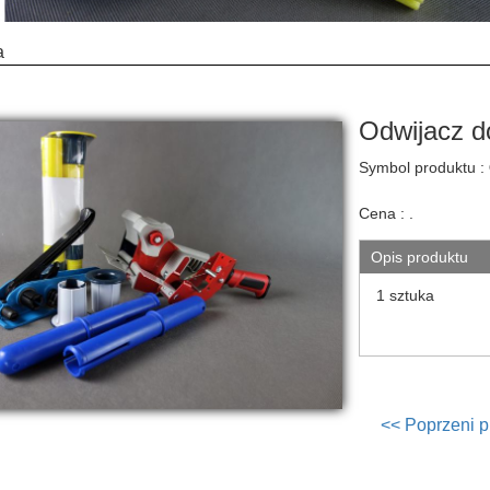
a
Odwijacz 
Symbol produktu :
Cena :
.
Opis produktu
1 sztuka
<< Poprzeni p