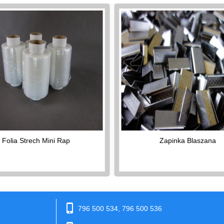
Folia Strech Mini Rap
Zapinka Blaszana
phone_iphone
796 500 534, 796 500 536